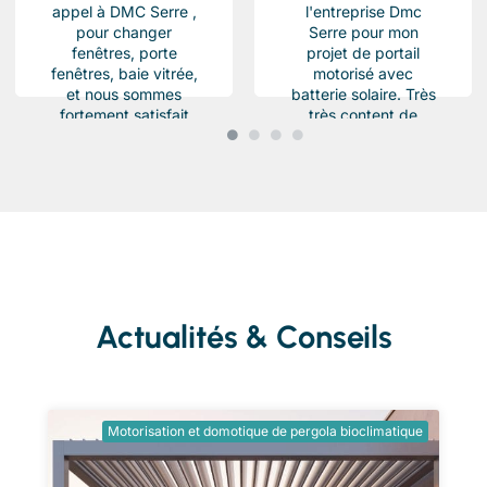
appel à DMC Serre ,
l'entreprise Dmc
pour changer
Serre pour mon
fenêtres, porte
projet de portail
fenêtres, baie vitrée,
motorisé avec
et nous sommes
batterie solaire. Très
fortement satisfait
très content de
du résultat, Des
l'équipe Beau travail
produits haut de...
soigné et conforme a
ma demande.
Chantier...
Actualités & Conseils
Motorisation et domotique de pergola bioclimatique