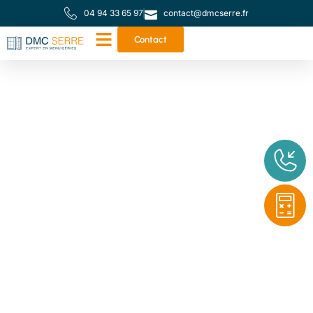
04 94 33 65 97
contact@dmcserre.fr
Contact
Votre partenaire de
proximité pour toutes
vos menuiseries