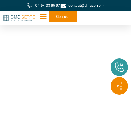
04 94 33 65 97
contact@dmcserre.fr
Contact
Votre partenaire de
proximité pour toutes
vos menuiseries