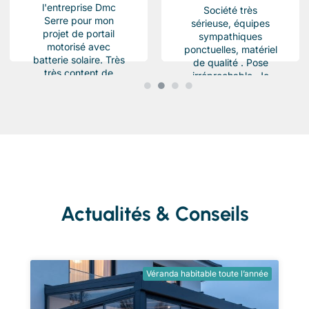
l'entreprise Dmc
Société très
Serre pour mon
sérieuse, équipes
projet de portail
sympathiques
motorisé avec
ponctuelles, matériel
batterie solaire. Très
de qualité . Pose
très content de
irréprochable. Je
l'équipe Beau travail
recommande
soigné et conforme a
fortement Client
ma demande.
pour le portail et les
Chantier...
fenêtres et baies
vitrées
Actualités & Conseils
Véranda habitable toute l’année