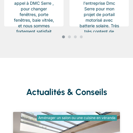
appel à DMC Serre ,
l'entreprise Dmc
pour changer
Serre pour mon
fenêtres, porte
projet de portail
fenêtres, baie vitrée,
motorisé avec
et nous sommes
batterie solaire. Très
fortement satisfait
très content de
du résultat, Des
l'équipe Beau travail
produits haut de...
soigné et conforme a
ma demande.
Chantier...
Actualités & Conseils
Aménager un salon ou une cuisine en véranda