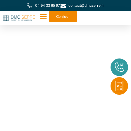
04 94 33 65 97
contact@dmcserre.fr
Contact
Votre partenaire de
proximité pour toutes
vos menuiseries