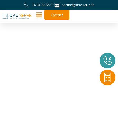
04 94 33 65 97
contact@dmcserre.fr
Contact
Votre partenaire de
proximité pour toutes
vos menuiseries