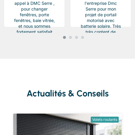
appel à DMC Serre ,
l'entreprise Dmc
pour changer
Serre pour mon
fenêtres, porte
projet de portail
fenêtres, baie vitrée,
motorisé avec
et nous sommes
batterie solaire. Très
fortement satisfait
très content de
du résultat, Des
l'équipe Beau travail
produits haut de...
soigné et conforme a
ma demande.
Chantier...
Actualités & Conseils
Volets roulants