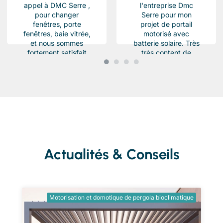
appel à DMC Serre ,
l'entreprise Dmc
pour changer
Serre pour mon
fenêtres, porte
projet de portail
fenêtres, baie vitrée,
motorisé avec
et nous sommes
batterie solaire. Très
fortement satisfait
très content de
du résultat, Des
l'équipe Beau travail
produits haut de...
soigné et conforme a
ma demande.
Chantier...
Actualités & Conseils
Motorisation et domotique de pergola bioclimatique
Ent
tra