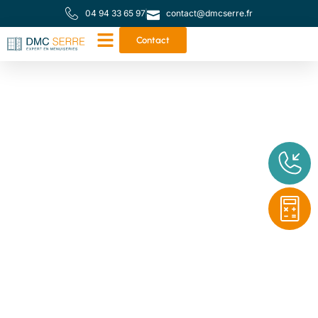
04 94 33 65 97
contact@dmcserre.fr
Contact
Votre partenaire de
proximité pour toutes
vos menuiseries