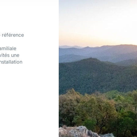
 référence
amiliale
vités une
nstallation