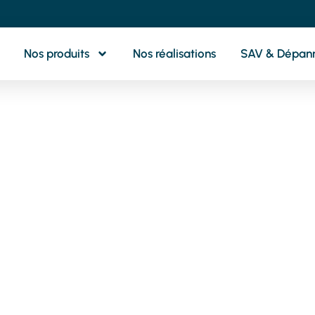
Nos produits
Nos réalisations
SAV & Dépan
otre partenaire 
oximité pour tou