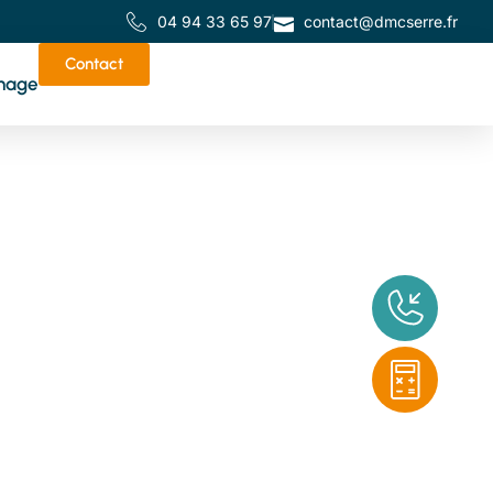
04 94 33 65 97
contact@dmcserre.fr
Contact
nage
de
tes