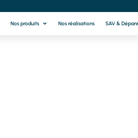
Nos produits
Nos réalisations
SAV & Dépan
otre partenaire 
oximité pour tou