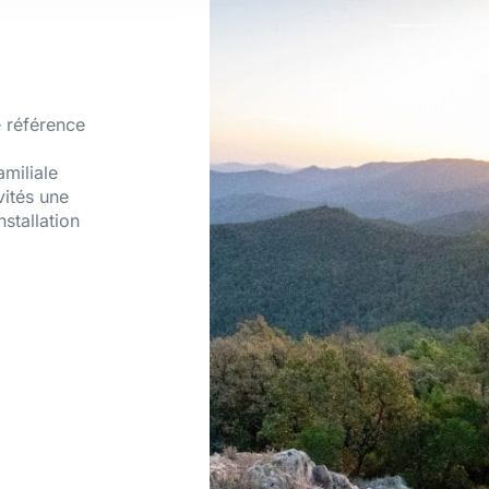
 référence
amiliale
vités une
nstallation