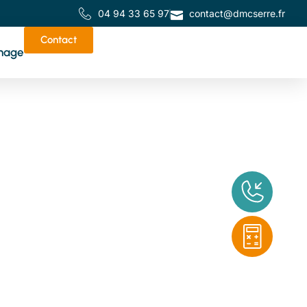
04 94 33 65 97
contact@dmcserre.fr
Contact
nage
de
tes