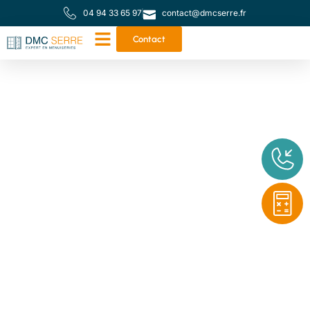
04 94 33 65 97
contact@dmcserre.fr
Contact
Votre partenaire de
proximité pour toutes
vos menuiseries