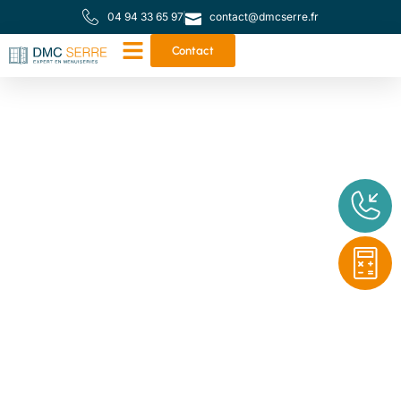
04 94 33 65 97
contact@dmcserre.fr
Contact
Votre partenaire de
proximité pour toutes
vos menuiseries