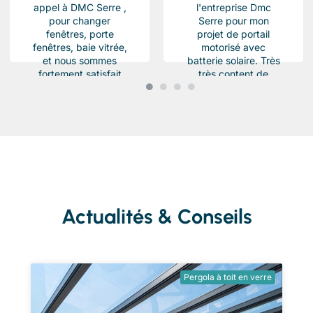
appel à DMC Serre ,
l'entreprise Dmc
pour changer
Serre pour mon
fenêtres, porte
projet de portail
fenêtres, baie vitrée,
motorisé avec
et nous sommes
batterie solaire. Très
fortement satisfait
très content de
du résultat, Des
l'équipe Beau travail
produits haut de...
soigné et conforme a
ma demande.
Chantier...
Actualités & Conseils
Pergola à toit en verre