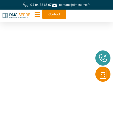
04 94 33 65 97
contact@dmcserre.fr
Contact
Votre partenaire de
proximité pour toutes
vos menuiseries