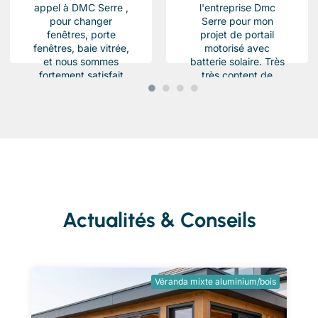
appel à DMC Serre ,
l'entreprise Dmc
pour changer
Serre pour mon
fenêtres, porte
projet de portail
fenêtres, baie vitrée,
motorisé avec
et nous sommes
batterie solaire. Très
fortement satisfait
très content de
du résultat, Des
l'équipe Beau travail
produits haut de...
soigné et conforme a
ma demande.
Chantier...
Actualités & Conseils
Véranda mixte aluminium/bois