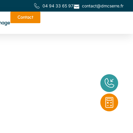
04 94 33 65 97
contact@dmcserre.fr
Contact
nage
de
tes