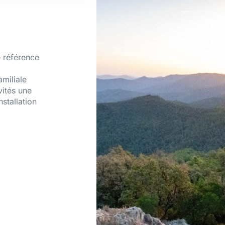
 référence
amiliale
vités une
nstallation