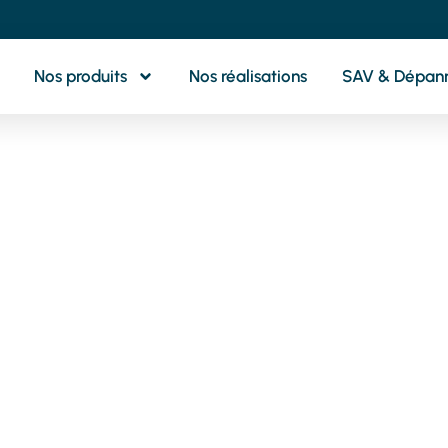
Nos produits
Nos réalisations
SAV & Dépan
otre partenaire 
oximité pour tou