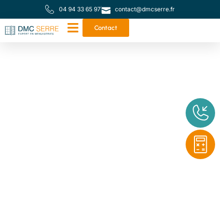
04 94 33 65 97
contact@dmcserre.fr
Contact
Votre partenaire de
proximité pour toutes
vos menuiseries