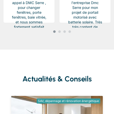
appel à DMC Serre ,
l'entreprise Dmc
pour changer
Serre pour mon
fenêtres, porte
projet de portail
fenêtres, baie vitrée,
motorisé avec
et nous sommes
batterie solaire. Très
fortement satisfait
très content de
du résultat, Des
l'équipe Beau travail
produits haut de...
soigné et conforme a
ma demande.
Chantier...
Actualités & Conseils
SAV, dépannage et rénovation énergétique