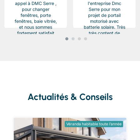
appel à DMC Serre ,
l'entreprise Dmc
pour changer
Serre pour mon
fenêtres, porte
projet de portail
fenêtres, baie vitrée,
motorisé avec
et nous sommes
batterie solaire. Très
fortement satisfait
très content de
du résultat, Des
l'équipe Beau travail
produits haut de...
soigné et conforme a
ma demande.
Chantier...
Actualités & Conseils
Véranda habitable toute l’année