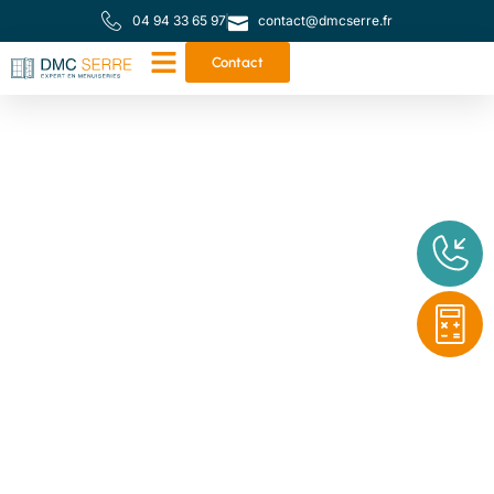
04 94 33 65 97
contact@dmcserre.fr
Contact
Votre partenaire de
proximité pour toutes
vos menuiseries