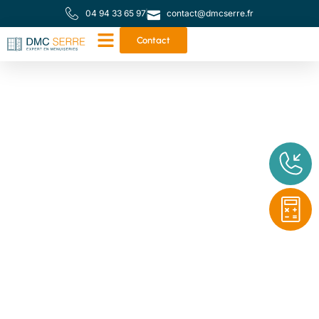
04 94 33 65 97
contact@dmcserre.fr
Contact
Votre partenaire de
proximité pour toutes
vos menuiseries