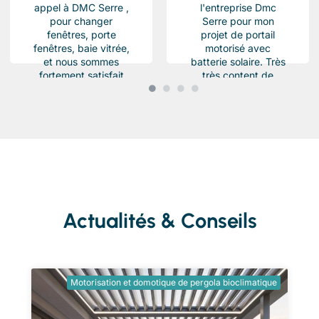
appel à DMC Serre ,
l'entreprise Dmc
pour changer
Serre pour mon
fenêtres, porte
projet de portail
fenêtres, baie vitrée,
motorisé avec
et nous sommes
batterie solaire. Très
fortement satisfait
très content de
du résultat, Des
l'équipe Beau travail
produits haut de...
soigné et conforme a
ma demande.
Chantier...
Actualités & Conseils
Motorisation et domotique de pergola bioclimatique