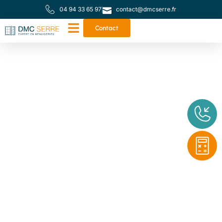
04 94 33 65 97
contact@dmcserre.fr
Contact
Votre partenaire de
proximité pour toutes
vos menuiseries