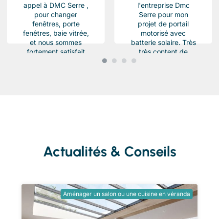
appel à DMC Serre ,
l'entreprise Dmc
pour changer
Serre pour mon
fenêtres, porte
projet de portail
fenêtres, baie vitrée,
motorisé avec
et nous sommes
batterie solaire. Très
fortement satisfait
très content de
du résultat, Des
l'équipe Beau travail
produits haut de...
soigné et conforme a
ma demande.
Chantier...
Actualités & Conseils
Aménager un salon ou une cuisine en véranda
Ent
tra