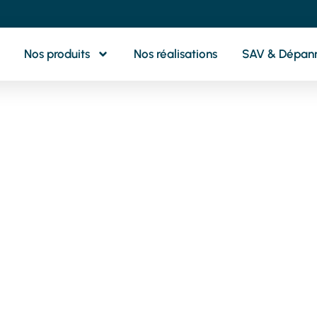
Nos produits
Nos réalisations
SAV & Dépan
otre partenaire 
oximité pour tou