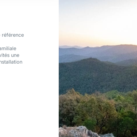
 référence
amiliale
vités une
nstallation