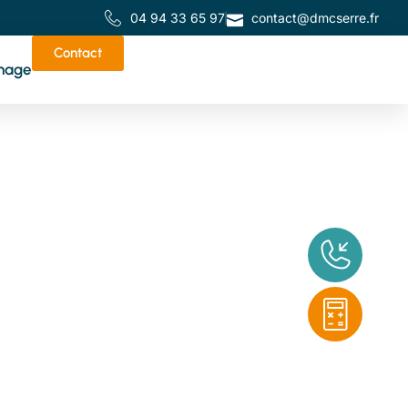
04 94 33 65 97
contact@dmcserre.fr
Contact
nage
de
tes