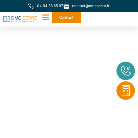
04 94 33 65 97
contact@dmcserre.fr
Contact
Votre partenaire de
proximité pour toutes
vos menuiseries