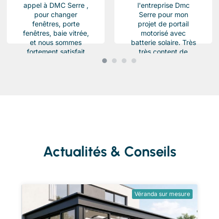
appel à DMC Serre ,
l'entreprise Dmc
pour changer
Serre pour mon
fenêtres, porte
projet de portail
fenêtres, baie vitrée,
motorisé avec
et nous sommes
batterie solaire. Très
fortement satisfait
très content de
du résultat, Des
l'équipe Beau travail
produits haut de...
soigné et conforme a
ma demande.
Chantier...
Actualités & Conseils
Véranda sur mesure