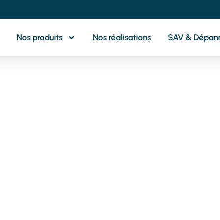
Nos produits
Nos réalisations
SAV & Dépan
otre partenaire 
oximité pour tou