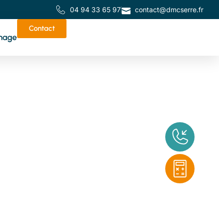
04 94 33 65 97
contact@dmcserre.fr
Contact
nage
de
tes