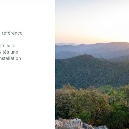
 référence
amiliale
vités une
nstallation