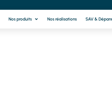
Nos produits
Nos réalisations
SAV & Dépan
otre partenaire 
oximité pour tou