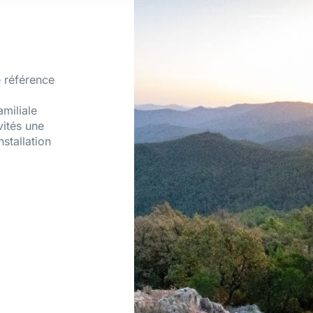
 référence
amiliale
vités une
nstallation