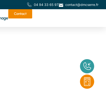
04 94 33 65 97
contact@dmcserre.fr
Contact
nage
de
tes