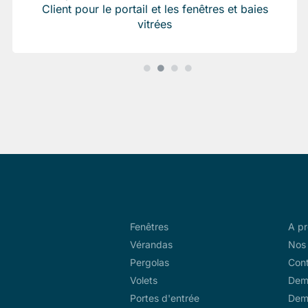
Client pour le portail et les fenêtres et baies
vitrées
Fenêtres
A p
Vérandas
Nos 
Pergolas
Con
Volets
Dem
Portes d'entrée
Dem