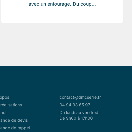
avec un entourage. Du coup...
ropos
contact@dmcserre.fr
réalisations
04 94 33 65 97
tact
Du lundi au vendredi
De 9h00 à 17h00
ande de devis
ande de rappel