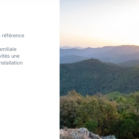
 référence
amiliale
vités une
nstallation