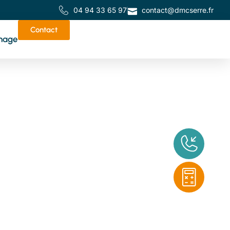
04 94 33 65 97
contact@dmcserre.fr
Contact
nage
de
tes