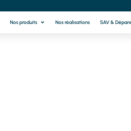
Nos produits
Nos réalisations
SAV & Dépan
otre partenaire 
oximité pour tou