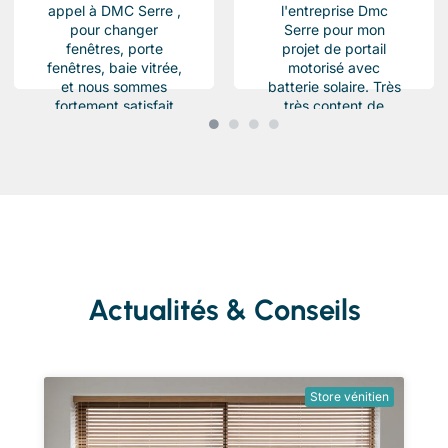
appel à DMC Serre ,
l'entreprise Dmc
pour changer
Serre pour mon
fenêtres, porte
projet de portail
fenêtres, baie vitrée,
motorisé avec
et nous sommes
batterie solaire. Très
fortement satisfait
très content de
du résultat, Des
l'équipe Beau travail
produits haut de...
soigné et conforme a
ma demande.
Chantier...
Actualités & Conseils
Store vénitien