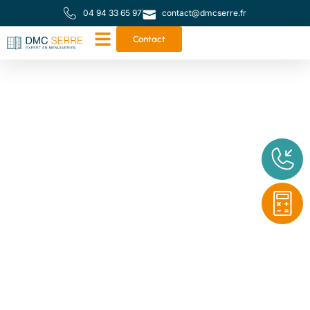
04 94 33 65 97
contact@dmcserre.fr
Contact
Votre partenaire de
proximité pour toutes
vos menuiseries