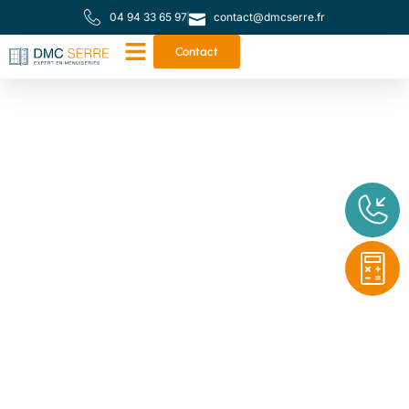
04 94 33 65 97
contact@dmcserre.fr
Contact
Votre partenaire de
proximité pour toutes
vos menuiseries