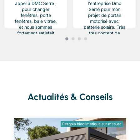
appel à DMC Serre ,
l'entreprise Dmc
pour changer
Serre pour mon
fenêtres, porte
projet de portail
fenêtres, baie vitrée,
motorisé avec
et nous sommes
batterie solaire. Très
fortement satisfait
très content de
du résultat, Des
l'équipe Beau travail
produits haut de...
soigné et conforme a
ma demande.
Chantier...
Actualités & Conseils
Pergola bioclimatique sur mesure
Ent
tra