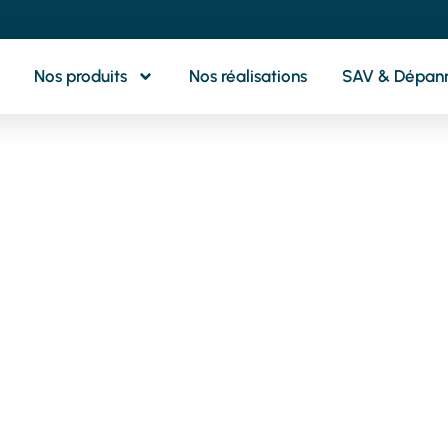
Nos produits
Nos réalisations
SAV & Dépan
otre partenaire 
oximité pour tou