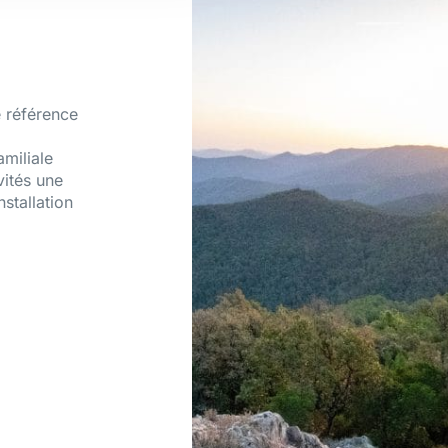
 référence
amiliale
vités une
nstallation