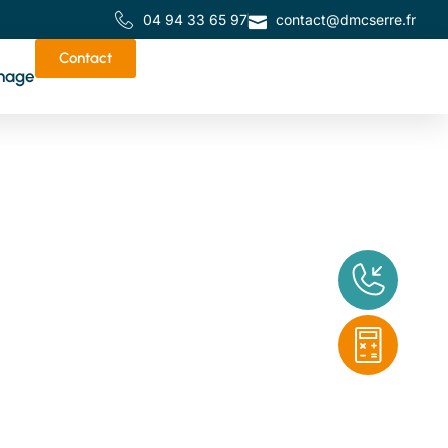
04 94 33 65 97
contact@dmcserre.fr
Contact
nage
de
tes