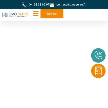
04 94 33 65 97
contact@dmcserre.fr
Contact
Votre partenaire de
proximité pour toutes
vos menuiseries