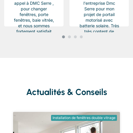
appel à DMC Serre ,
l'entreprise Dmc
pour changer
Serre pour mon
fenêtres, porte
projet de portail
fenêtres, baie vitrée,
motorisé avec
et nous sommes
batterie solaire. Très
fortement satisfait
très content de
du résultat, Des
l'équipe Beau travail
produits haut de...
soigné et conforme a
ma demande.
Chantier...
Actualités & Conseils
Installation de fenêtres double vitrage