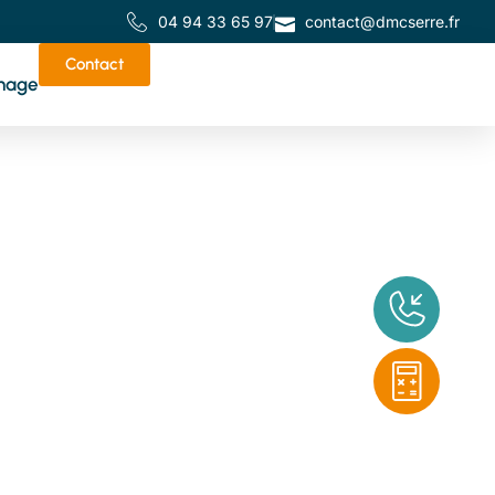
04 94 33 65 97
contact@dmcserre.fr
Contact
nage
de
tes