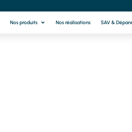
Nos produits
Nos réalisations
SAV & Dépan
otre partenaire 
oximité pour tou