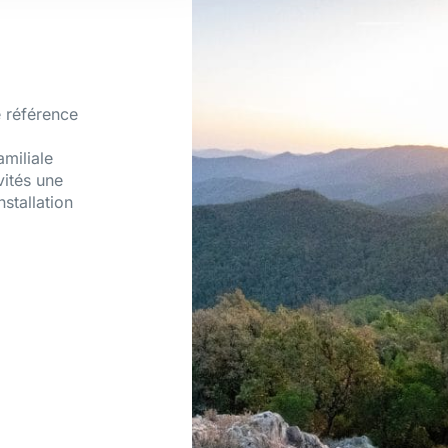
 référence
amiliale
vités une
nstallation