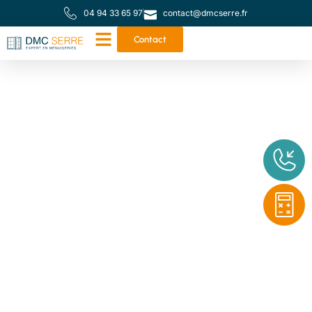
04 94 33 65 97
contact@dmcserre.fr
Contact
Votre partenaire de
proximité pour toutes
vos menuiseries