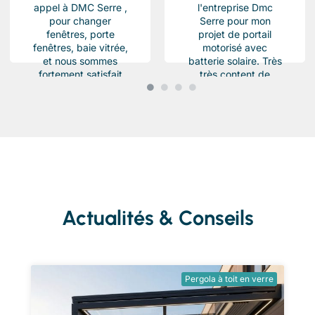
appel à DMC Serre ,
l'entreprise Dmc
pour changer
Serre pour mon
fenêtres, porte
projet de portail
fenêtres, baie vitrée,
motorisé avec
et nous sommes
batterie solaire. Très
fortement satisfait
très content de
du résultat, Des
l'équipe Beau travail
produits haut de...
soigné et conforme a
ma demande.
Chantier...
Actualités & Conseils
Pergola à toit en verre