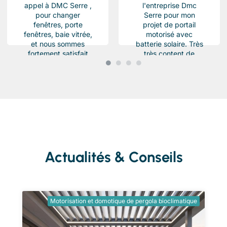
appel à DMC Serre ,
l'entreprise Dmc
pour changer
Serre pour mon
fenêtres, porte
projet de portail
fenêtres, baie vitrée,
motorisé avec
et nous sommes
batterie solaire. Très
fortement satisfait
très content de
du résultat, Des
l'équipe Beau travail
produits haut de...
soigné et conforme a
ma demande.
Chantier...
Actualités & Conseils
Motorisation et domotique de pergola bioclimatique