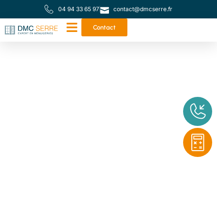
04 94 33 65 97
contact@dmcserre.fr
Contact
Votre partenaire de
proximité pour toutes
vos menuiseries