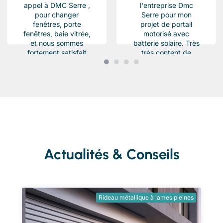
appel à DMC Serre ,
l'entreprise Dmc
pour changer
Serre pour mon
fenêtres, porte
projet de portail
fenêtres, baie vitrée,
motorisé avec
et nous sommes
batterie solaire. Très
fortement satisfait
très content de
du résultat, Des
l'équipe Beau travail
produits haut de...
soigné et conforme a
ma demande.
Chantier...
Actualités & Conseils
Rideau métallique à lames pleines