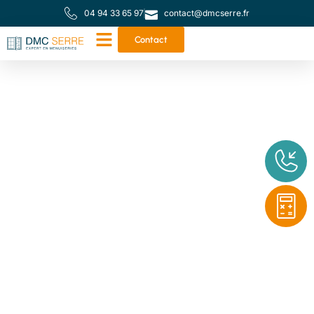
04 94 33 65 97
contact@dmcserre.fr
Contact
Votre partenaire de
proximité pour toutes
vos menuiseries