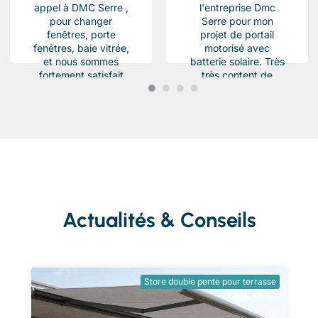
appel à DMC Serre ,
l'entreprise Dmc
pour changer
Serre pour mon
fenêtres, porte
projet de portail
fenêtres, baie vitrée,
motorisé avec
et nous sommes
batterie solaire. Très
fortement satisfait
très content de
du résultat, Des
l'équipe Beau travail
produits haut de...
soigné et conforme a
ma demande.
Chantier...
Actualités & Conseils
Store double pente pour terrasse
Ent
tra