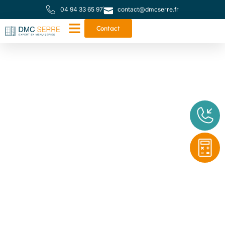
04 94 33 65 97
contact@dmcserre.fr
Contact
Votre partenaire de
proximité pour toutes
vos menuiseries