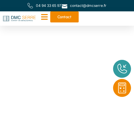
04 94 33 65 97
contact@dmcserre.fr
Contact
Votre partenaire de
proximité pour toutes
vos menuiseries