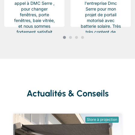
appel à DMC Serre ,
l'entreprise Dmc
pour changer
Serre pour mon
fenêtres, porte
projet de portail
fenêtres, baie vitrée,
motorisé avec
et nous sommes
batterie solaire. Très
fortement satisfait
très content de
du résultat, Des
l'équipe Beau travail
produits haut de...
soigné et conforme a
ma demande.
Chantier...
Actualités & Conseils
Store à projection