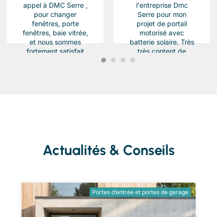
appel à DMC Serre ,
l'entreprise Dmc
pour changer
Serre pour mon
fenêtres, porte
projet de portail
fenêtres, baie vitrée,
motorisé avec
et nous sommes
batterie solaire. Très
fortement satisfait
très content de
du résultat, Des
l'équipe Beau travail
produits haut de...
soigné et conforme a
ma demande.
Chantier...
Actualités & Conseils
Portes d’entrée et portes de garage