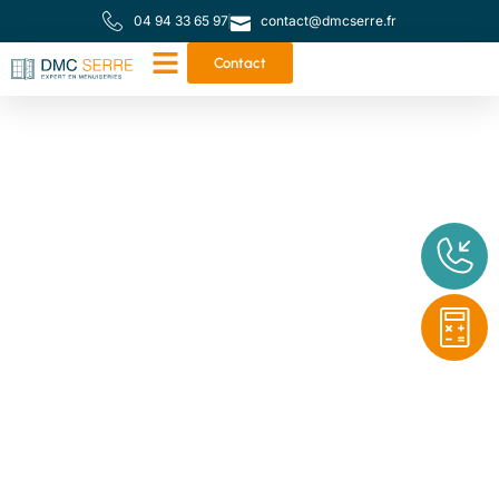
04 94 33 65 97
contact@dmcserre.fr
Contact
Votre partenaire de
proximité pour toutes
vos menuiseries