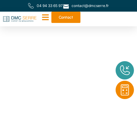
04 94 33 65 97
contact@dmcserre.fr
Contact
Votre partenaire de
proximité pour toutes
vos menuiseries