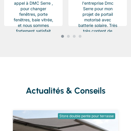
appel à DMC Serre ,
l'entreprise Dmc
pour changer
Serre pour mon
fenêtres, porte
projet de portail
fenêtres, baie vitrée,
motorisé avec
et nous sommes
batterie solaire. Très
fortement satisfait
très content de
du résultat, Des
l'équipe Beau travail
produits haut de...
soigné et conforme a
ma demande.
Chantier...
Actualités & Conseils
Store double pente pour terrasse