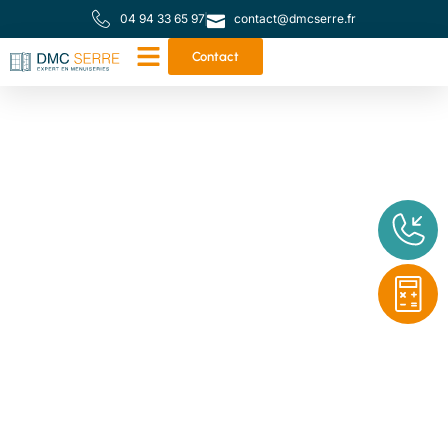
04 94 33 65 97
contact@dmcserre.fr
Contact
Votre partenaire de
proximité pour toutes
vos menuiseries