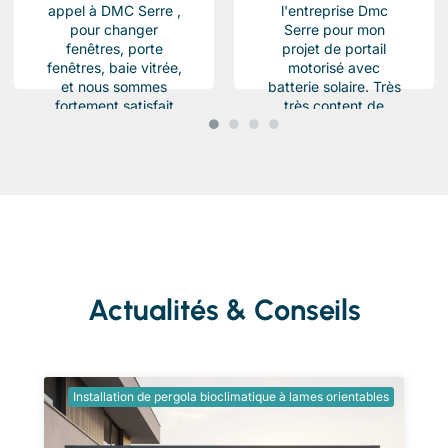
appel à DMC Serre ,
l'entreprise Dmc
pour changer
Serre pour mon
fenêtres, porte
projet de portail
fenêtres, baie vitrée,
motorisé avec
et nous sommes
batterie solaire. Très
fortement satisfait
très content de
du résultat, Des
l'équipe Beau travail
produits haut de...
soigné et conforme a
ma demande.
Chantier...
Actualités & Conseils
Installation de pergola bioclimatique à lames orientables