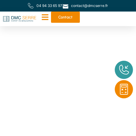
04 94 33 65 97
contact@dmcserre.fr
Contact
Votre partenaire de
proximité pour toutes
vos menuiseries