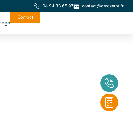
04 94 33 65 97
contact@dmcserre.fr
Contact
nage
de
tes