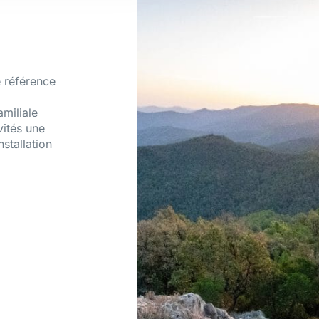
 référence
amiliale
vités une
nstallation