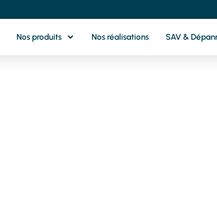
Nos produits
Nos réalisations
SAV & Dépan
otre partenaire 
oximité pour tou