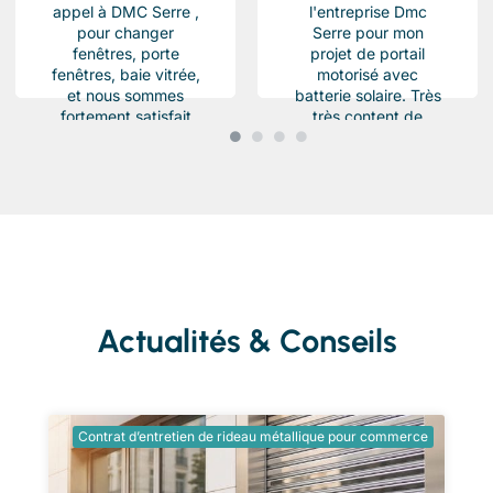
appel à DMC Serre ,
l'entreprise Dmc
pour changer
Serre pour mon
fenêtres, porte
projet de portail
fenêtres, baie vitrée,
motorisé avec
et nous sommes
batterie solaire. Très
fortement satisfait
très content de
du résultat, Des
l'équipe Beau travail
produits haut de...
soigné et conforme a
ma demande.
Chantier...
Actualités & Conseils
Contrat d’entretien de rideau métallique pour commerce