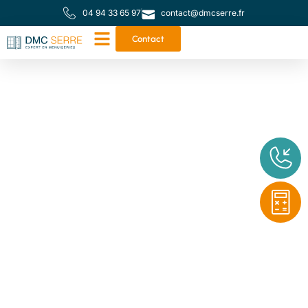
04 94 33 65 97
contact@dmcserre.fr
Contact
Votre partenaire de
proximité pour toutes
vos menuiseries