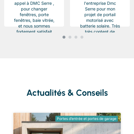
appel à DMC Serre ,
l'entreprise Dmc
pour changer
Serre pour mon
fenêtres, porte
projet de portail
fenêtres, baie vitrée,
motorisé avec
et nous sommes
batterie solaire. Très
fortement satisfait
très content de
du résultat, Des
l'équipe Beau travail
produits haut de...
soigné et conforme a
ma demande.
Chantier...
Actualités & Conseils
Portes d’entrée et portes de garage