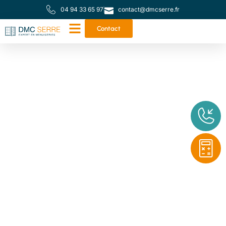
04 94 33 65 97
contact@dmcserre.fr
Contact
Votre partenaire de
proximité pour toutes
vos menuiseries